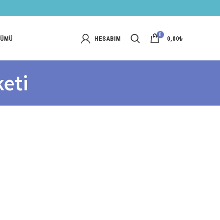
0
NÜMÜ
HESABIM
0,00
₺
keti