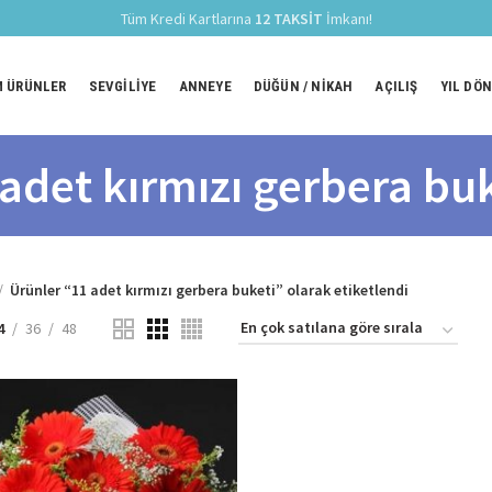
Tüm Kredi Kartlarına
12 TAKSİT
İmkanı!
 ÜRÜNLER
SEVGILIYE
ANNEYE
DÜĞÜN / NIKAH
AÇILIŞ
YIL DÖ
adet kırmızı gerbera bu
Ürünler “11 adet kırmızı gerbera buketi” olarak etiketlendi
4
36
48