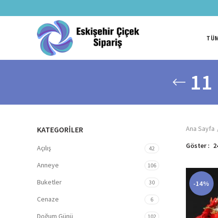
TÜM
11 
Ana Sayfa
KATEGORİLER
Göster
2
Açılış
42
Anneye
106
Buketler
30
-14%
Cenaze
6
Doğum Günü
102