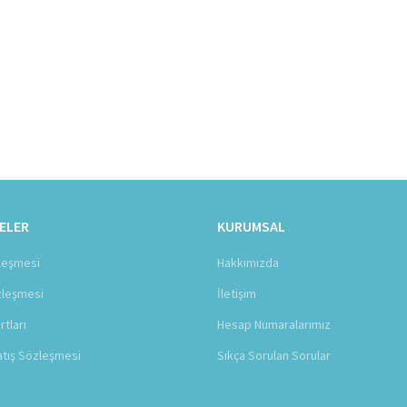
ELER
KURUMSAL
zleşmesi
Hakkımızda
zleşmesi
İletişim
rtları
Hesap Numaralarımız
atış Sözleşmesi
Sıkça Sorulan Sorular