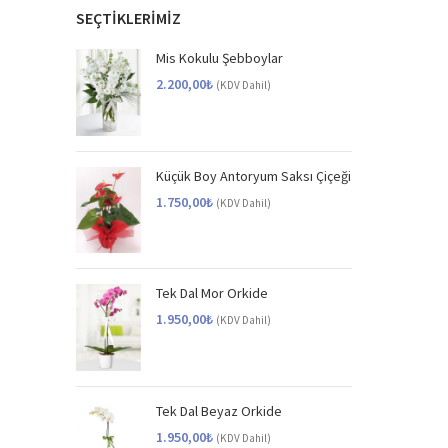
SEÇTİKLERİMİZ
Mis Kokulu Şebboylar
2.200,00
₺
(KDV Dahil)
Küçük Boy Antoryum Saksı Çiçeği
1.750,00
₺
(KDV Dahil)
Tek Dal Mor Orkide
1.950,00
₺
(KDV Dahil)
Tek Dal Beyaz Orkide
1.950,00
₺
(KDV Dahil)