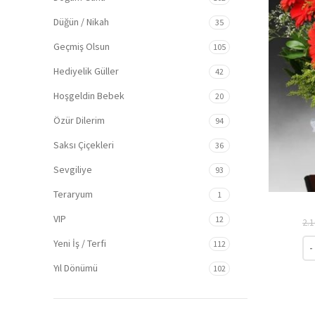
Düğün / Nikah
35
Geçmiş Olsun
105
Hediyelik Güller
42
Hoşgeldin Bebek
20
Özür Dilerim
94
Saksı Çiçekleri
36
Sevgiliye
93
Teraryum
1
VIP
12
2.
Kır
Yeni İş / Terfi
112
Yıl Dönümü
102