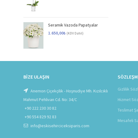
Seramik Vazoda Papatyalar
1.650,00
₺
(KDV Dahil)
BIZE ULAŞIN
SÖZLEŞM
Gizlilik Sö
Anemon Çiçekçilik - Hoşnudiye Mh. Kızılcıklı
Mahmut Pehlivan Cd. No: 34/C
Hizmet Sö
+90 222 230 30 82
Teslimat Şa
+90 554 829 92 83
Mesafeli S
info@eskisehirciceksiparis.com