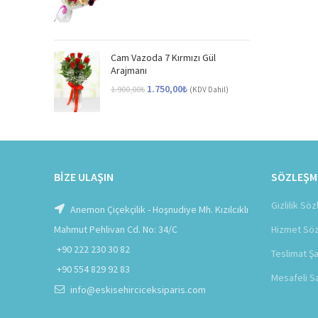
Cam Vazoda 7 Kırmızı Gül
Arajmanı
Orijinal
Şu
1.750,00
₺
1.900,00
₺
(KDV Dahil)
fiyat:
andaki
1.900,00₺.
fiyat:
1.750,00₺.
BIZE ULAŞIN
SÖZLEŞM
Gizlilik Sö
Anemon Çiçekçilik - Hoşnudiye Mh. Kızılcıklı
Mahmut Pehlivan Cd. No: 34/C
Hizmet Sö
+90 222 230 30 82
Teslimat Şa
+90 554 829 92 83
Mesafeli S
info@eskisehirciceksiparis.com