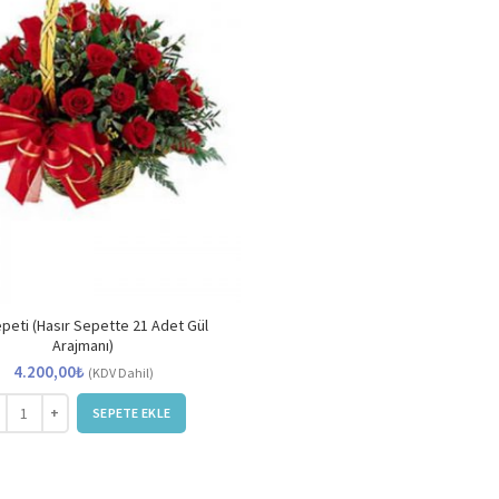
peti (Hasır Sepette 21 Adet Gül
Arajmanı)
4.200,00
₺
(KDV Dahil)
 Sepeti (Hasır Sepette 21 Adet Gül Arajmanı) adet
SEPETE EKLE