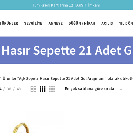
Tüm Kredi Kartlarına
12 TAKSİT
İmkanı!
 ÜRÜNLER
SEVGILIYE
ANNEYE
DÜĞÜN / NIKAH
AÇILIŞ
YIL DÖ
 Hasır Sepette 21 Adet G
Ürünler “Aşk Sepeti Hasır Sepette 21 Adet Gül Arajmanı” olarak etiketl
4
36
48