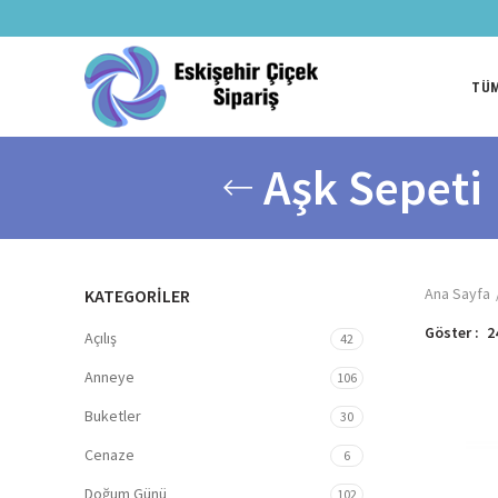
TÜM
Aşk Sepeti
Ana Sayfa
KATEGORİLER
Göster
2
Açılış
42
Anneye
106
Buketler
30
Cenaze
6
Doğum Günü
102