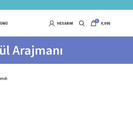
0
NÜMÜ
HESABIM
0,00
₺
ül Arajmanı
endi