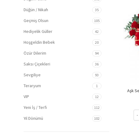
Düğün / Nikah
35
Geçmiş Olsun
105
Hediyelik Güller
42
Hoşgeldin Bebek
20
Özür Dilerim
94
Saksı Çiçekleri
36
Sevgiliye
93
Teraryum
1
Aşk Se
VIP
12
Yeni İş / Terfi
112
Aşk
Yıl Dönümü
102