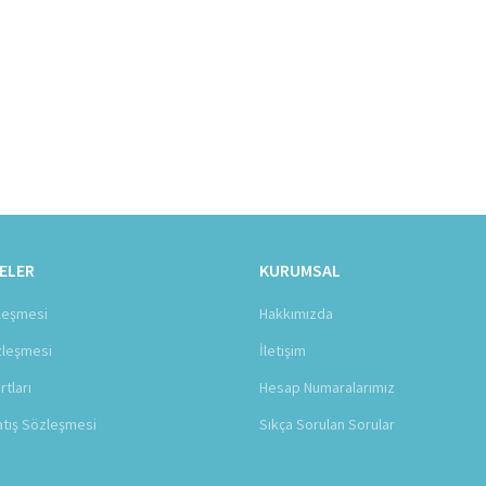
ELER
KURUMSAL
zleşmesi
Hakkımızda
zleşmesi
İletişim
rtları
Hesap Numaralarımız
atış Sözleşmesi
Sıkça Sorulan Sorular