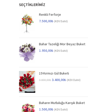
SEÇTİKLERİMİZ
Renkli Ferforje
7.500,00
₺
(KDV Dahil)
Bahar Tazeliği Mor Beyaz Buket
1.950,00
₺
(KDV Dahil)
19 Kırmızı Gül Buketi
Orijinal
Şu
3.400,00
₺
3.800,00
₺
(KDV Dahil)
fiyat:
andaki
3.800,00₺.
fiyat:
3.400,00₺.
Baharın Mutluluğu Karışık Buket
1.500,00
₺
(KDV Dahil)