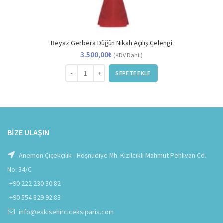
Beyaz Gerbera Düğün Nikah Açılış Çelengi
3.500,00
₺
(KDV Dahil)
Beyaz Gerbera Düğün Nikah Açılış Çelengi adet
SEPETE EKLE
BIZE ULAŞIN
Anemon Çiçekçilik - Hoşnudiye Mh. Kızılcıklı Mahmut Pehlivan Cd.
No: 34/C
+90 222 230 30 82
+90 554 829 92 83
info@eskisehirciceksiparis.com