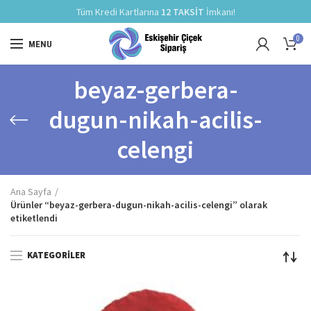
Tüm Kredi Kartlarına
12 TAKSİT
İmkanı!
0
MENU
beyaz-gerbera-
dugun-nikah-acilis-
celengi
Ana Sayfa
Ürünler “beyaz-gerbera-dugun-nikah-acilis-celengi” olarak
etiketlendi
KATEGORILER