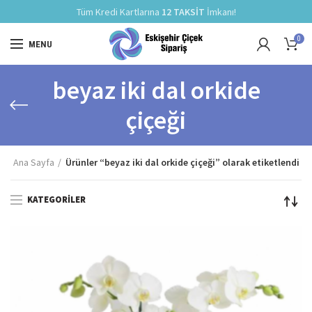
Tüm Kredi Kartlarına
12 TAKSİT
İmkanı!
0
MENU
beyaz iki dal orkide
çiçeği
Ana Sayfa
Ürünler “beyaz iki dal orkide çiçeği” olarak etiketlendi
KATEGORILER