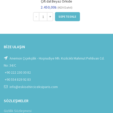
Çift dal Beyaz Orkide
2.450,00
₺
(KDV Dahil)
Çift dal Beyaz Orkide adet
SEPETE EKLE
BIZE ULAŞIN
Anemon Çiçekçilik - Hoşnudiye Mh. Kızılcıklı Mahmut Pehlivan Cd.
No: 34/C
+90 222 230 30 82
+90 554 829 92 83
info@eskisehirciceksiparis.com
SÖZLEŞMELER
Gizlilik Sözleşmesi