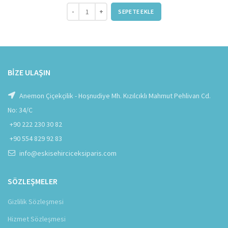
Gizli Hazine adet
SEPETE EKLE
BIZE ULAŞIN
Anemon Çiçekçilik - Hoşnudiye Mh. Kızılcıklı Mahmut Pehlivan Cd.
No: 34/C
+90 222 230 30 82
+90 554 829 92 83
info@eskisehirciceksiparis.com
SÖZLEŞMELER
Gizlilik Sözleşmesi
Hizmet Sözleşmesi