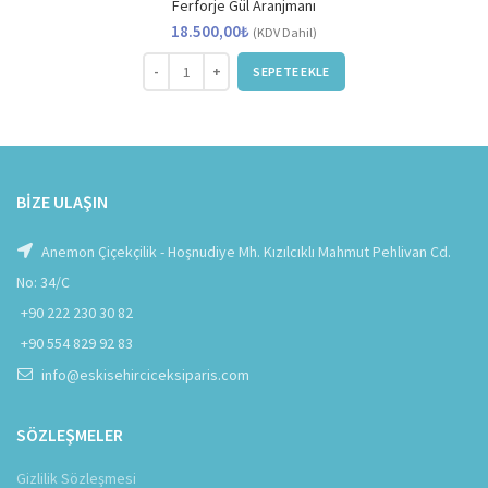
Ferforje Gül Aranjmanı
18.500,00
₺
(KDV Dahil)
Ferforje Gül Aranjmanı adet
SEPETE EKLE
BIZE ULAŞIN
Anemon Çiçekçilik - Hoşnudiye Mh. Kızılcıklı Mahmut Pehlivan Cd.
No: 34/C
+90 222 230 30 82
+90 554 829 92 83
info@eskisehirciceksiparis.com
SÖZLEŞMELER
Gizlilik Sözleşmesi