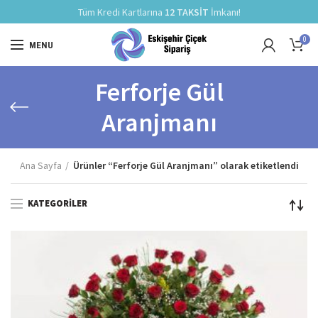
Tüm Kredi Kartlarına
12 TAKSİT
İmkanı!
0
MENU
Ferforje Gül
Aranjmanı
Ana Sayfa
Ürünler “Ferforje Gül Aranjmanı” olarak etiketlendi
KATEGORILER