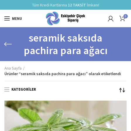
Tüm Kredi Kartlarına
12 TAKSİT
İmkanı!
0
MENU
seramik saksıda
pachira para ağacı
Ana Sayfa
Ürünler “seramik saksıda pachira para ağacı” olarak etiketlendi
KATEGORILER