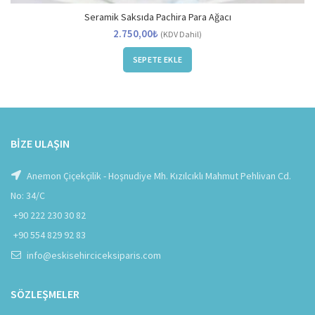
Seramik Saksıda Pachira Para Ağacı
2.750,00
₺
(KDV Dahil)
SEPETE EKLE
BIZE ULAŞIN
Anemon Çiçekçilik - Hoşnudiye Mh. Kızılcıklı Mahmut Pehlivan Cd.
No: 34/C
+90 222 230 30 82
+90 554 829 92 83
info@eskisehirciceksiparis.com
SÖZLEŞMELER