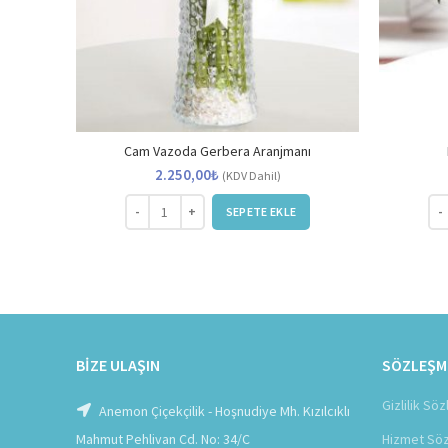
Cam Vazoda Gerbera Aranjmanı
2.250,00
₺
(KDV Dahil)
Cam Vazoda Gerbera Aranjmanı adet
Kal
SEPETE EKLE
BIZE ULAŞIN
SÖZLEŞM
Gizlilik Sö
Anemon Çiçekçilik - Hoşnudiye Mh. Kızılcıklı
Mahmut Pehlivan Cd. No: 34/C
Hizmet Sö