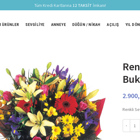
Tüm Kredi Kartlarına
12 TAKSİT
İmkanı!
 ÜRÜNLER
SEVGILIYE
ANNEYE
DÜĞÜN / NIKAH
AÇILIŞ
YIL DÖ
Ren
Buk
2.900
Renkli Se
Renkli Se