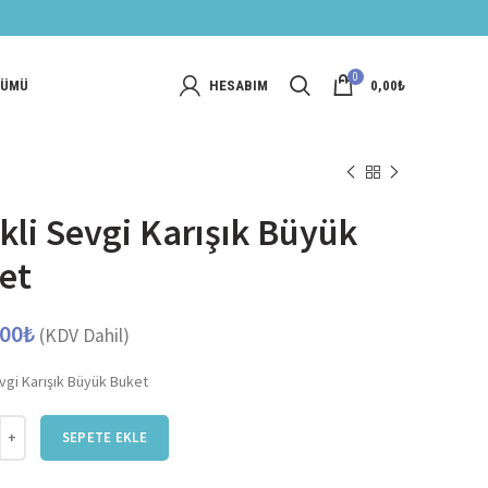
0
NÜMÜ
HESABIM
0,00
₺
kli Sevgi Karışık Büyük
et
,00
₺
(KDV Dahil)
vgi Karışık Büyük Buket
vgi Karışık Büyük Buket adet
SEPETE EKLE