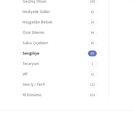
Geçmiş Olsun
105
Hediyelik Güller
42
Hoşgeldin Bebek
20
Özür Dilerim
94
Saksı Çiçekleri
36
Sevgiliye
93
Teraryum
1
VIP
12
Yeni İş / Terfi
112
Yıl Dönümü
102