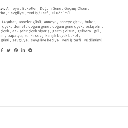
ler:
Anneye
,
Buketler
,
Doğum Günü
,
Geçmiş Olsun
,
rim
,
Sevgiliye
,
Yeni İş / Terfi
,
Yıl Dönümü
:
14 şubat
,
anneler günü
,
anneye
,
anneye çiçek
,
buket
,
,
çiçek
,
demet
,
doğum günü
,
doğum günü çiçek
,
eskişehir
,
 çiçek
,
eskişehir çiçek sipariş
,
geçmiş olsun
,
gelbera
,
gül
,
rim
,
papatya
,
renkli sevgi karışık büyük buket
,
r günü
,
sevgiliye
,
sevgiliye hediye
,
yeni iş terfi
,
yıl dönümü