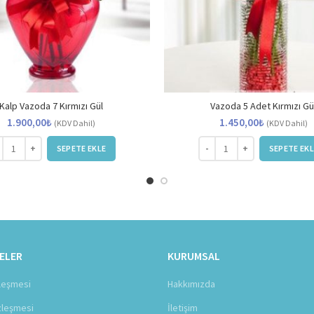
Kalp Vazoda 7 Kırmızı Gül
Vazoda 5 Adet Kırmızı Gü
1.900,00
₺
1.450,00
₺
(KDV Dahil)
(KDV Dahil)
p Vazoda 7 Kırmızı Gül adet
Vazoda 5 Adet Kırmızı Gül a
SEPETE EKLE
SEPETE EKL
ELER
KURUMSAL
zleşmesi
Hakkımızda
zleşmesi
İletişim