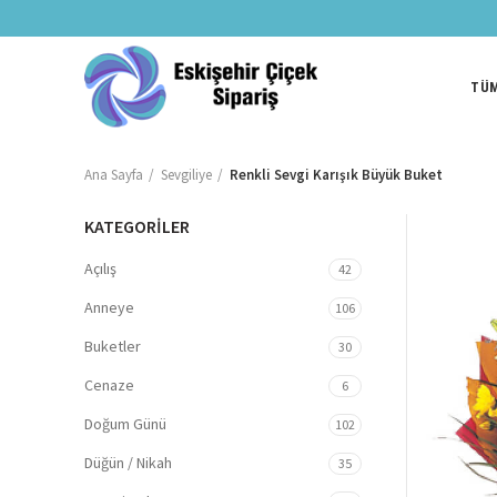
TÜM
Ana Sayfa
Sevgiliye
Renkli Sevgi Karışık Büyük Buket
KATEGORİLER
Açılış
42
Anneye
106
Buketler
30
Cenaze
6
Doğum Günü
102
Düğün / Nikah
35