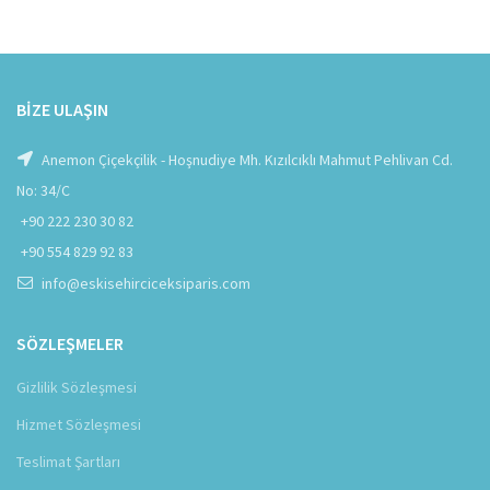
BIZE ULAŞIN
Anemon Çiçekçilik - Hoşnudiye Mh. Kızılcıklı Mahmut Pehlivan Cd.
No: 34/C
+90 222 230 30 82
+90 554 829 92 83
info@eskisehirciceksiparis.com
SÖZLEŞMELER
Gizlilik Sözleşmesi
Hizmet Sözleşmesi
Teslimat Şartları