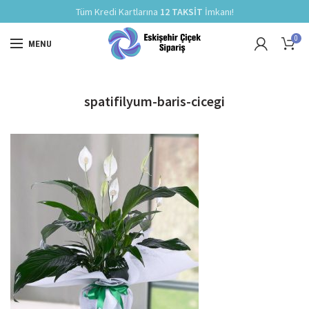
Tüm Kredi Kartlarına
12 TAKSİT
İmkanı!
0
MENU
spatifilyum-baris-cicegi