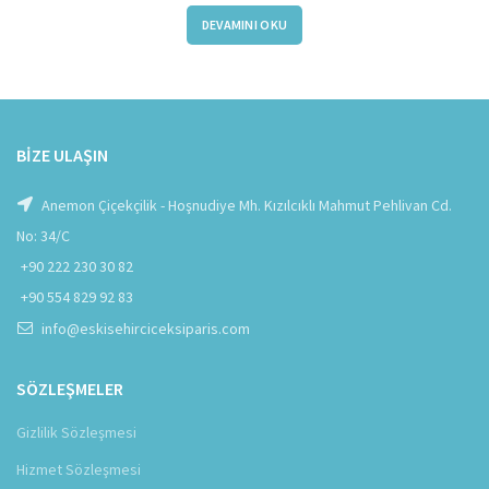
DEVAMINI OKU
BIZE ULAŞIN
Anemon Çiçekçilik - Hoşnudiye Mh. Kızılcıklı Mahmut Pehlivan Cd.
No: 34/C
+90 222 230 30 82
+90 554 829 92 83
info@eskisehirciceksiparis.com
SÖZLEŞMELER
Gizlilik Sözleşmesi
Hizmet Sözleşmesi