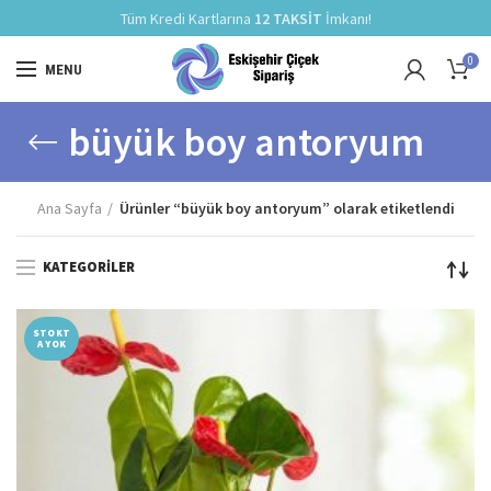
Tüm Kredi Kartlarına
12 TAKSİT
İmkanı!
0
MENU
büyük boy antoryum
Ana Sayfa
Ürünler “büyük boy antoryum” olarak etiketlendi
KATEGORILER
STOKT
A YOK