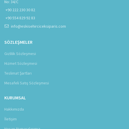
No: 34/C
+90 222 230 30 82
+90 554 829 92 83
info@eskisehirciceksiparis.com
SÖZLEŞMELER
Gizlilik Sözleşmesi
Hizmet Sözleşmesi
Teslimat Şartları
Mesafeli Satış Sözleşmesi
KURUMSAL
Hakkımızda
İletişim
Hesap Numaralarımız