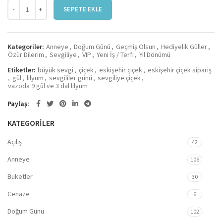
Büyük Sevgi adet
SEPETE EKLE
Kategoriler:
Anneye
,
Doğum Günü
,
Geçmiş Olsun
,
Hediyelik Güller
,
Özür Dilerim
,
Sevgiliye
,
VIP
,
Yeni İş / Terfi
,
Yıl Dönümü
Etiketler:
büyük sevgi
,
çiçek
,
eskişehir çiçek
,
eskişehir çiçek sipariş
,
gül
,
lilyum
,
sevgililer günü
,
sevgiliye çiçek
,
vazoda 9 gül ve 3 dal lilyum
Paylaş
KATEGORİLER
Açılış
42
Anneye
106
Buketler
30
Cenaze
6
Doğum Günü
102