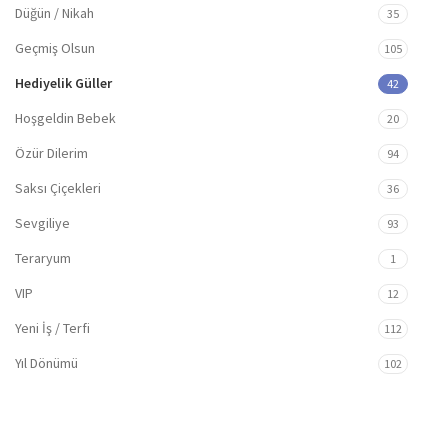
Düğün / Nikah
35
Geçmiş Olsun
105
Hediyelik Güller
42
Hoşgeldin Bebek
20
Özür Dilerim
94
Saksı Çiçekleri
36
Sevgiliye
93
Teraryum
1
VIP
12
Yeni İş / Terfi
112
Yıl Dönümü
102