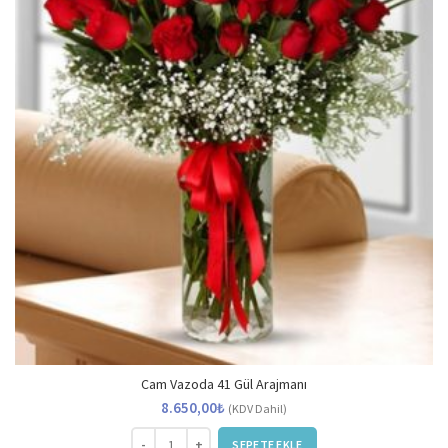
Cam Vazoda 41 Gül Arajmanı
8.650,00
₺
(KDV Dahil)
Cam Vazoda 41 Gül Arajmanı adet
SEPETE EKLE