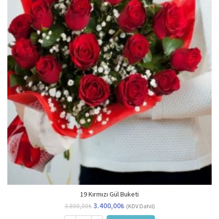
19 Kırmızı Gül Buketi
Orijinal
Şu
3.400,00
₺
3.800,00
₺
(KDV Dahil)
fiyat:
andaki