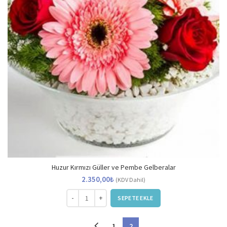
Huzur Kırmızı Güller ve Pembe Gelberalar
2.350,00
₺
(KDV Dahil)
Huzur Kırmızı Güller ve Pembe Gelberalar adet
SEPETE EKLE
1
2