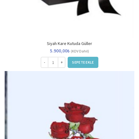
Siyah Kare Kutuda Güller
5.900,00
₺
(KDV Dahil)
Siyah Kare Kutuda Güller adet
SEPETE EKLE