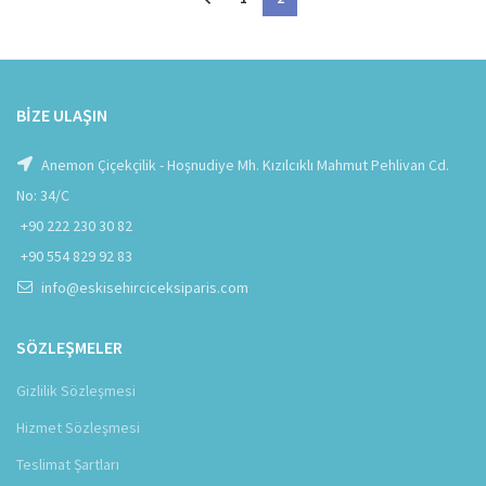
BIZE ULAŞIN
Anemon Çiçekçilik - Hoşnudiye Mh. Kızılcıklı Mahmut Pehlivan Cd.
No: 34/C
+90 222 230 30 82
+90 554 829 92 83
info@eskisehirciceksiparis.com
SÖZLEŞMELER
Gizlilik Sözleşmesi
Hizmet Sözleşmesi
Teslimat Şartları