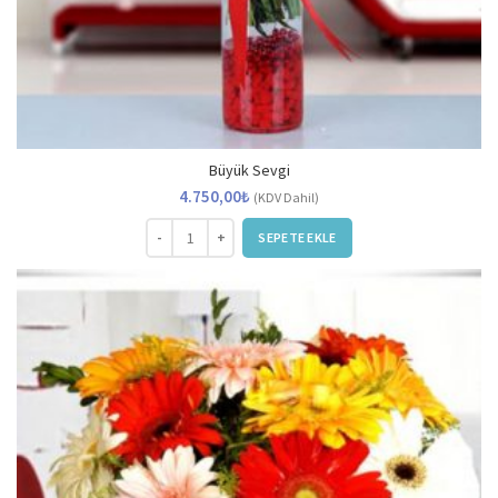
Büyük Sevgi
4.750,00
₺
(KDV Dahil)
Büyük Sevgi adet
SEPETE EKLE