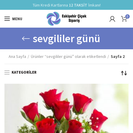
Tüm Kredi Kartlarına
12 TAKSİT
İmkanı!
0
MENU
sevgililer günü
Ana Sayfa
Ürünler “sevgililer günü” olarak etiketlendi
Sayfa 2
KATEGORILER