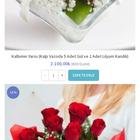
Kalbimin Yarısı (Kalp Vazoda 5 Adet Gül ve 2 Adet Lilyum Kandili)
2.100,00
₺
(KDV Dahil)
Kalbimin Yarısı (Kalp Vazoda 5 Adet Gül ve 2 Adet Lily
SEPETE EKLE
-11%