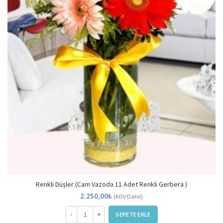
Renkli Düşler (Cam Vazoda 11 Adet Renkli Gerbera )
2.250,00
₺
(KDV Dahil)
Renkli Düşler (Cam Vazoda 11 Adet Renkli Gerbera ) a
SEPETE EKLE