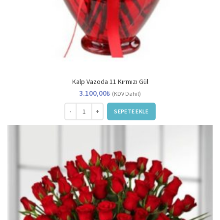
Kalp Vazoda 11 Kırmızı Gül
3.100,00
₺
(KDV Dahil)
Kalp Vazoda 11 Kırmızı Gül adet
SEPETE EKLE