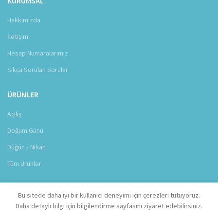
KURUMSAL
Hakkımızda
İletişim
Hesap Numaralarımız
Sıkça Sorulan Sorular
ÜRÜNLER
Açılış
Doğum Günü
Düğün / Nikah
Tüm Ürünler
Bu sitede daha iyi bir kullanıcı deneyimi için çerezleri tutuyoruz.
© 2026 Eskişehir Çiçek Sipariş. Tüm hakları saklıdır. Designed by
Arisdot Web
Daha detaylı bilgi için bilgilendirme sayfasını ziyaret edebilirsiniz.
Tasarım