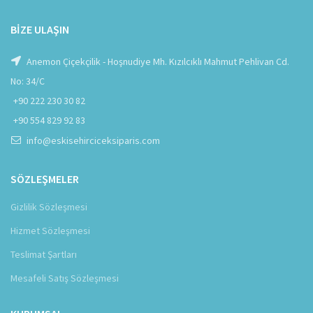
BIZE ULAŞIN
Anemon Çiçekçilik - Hoşnudiye Mh. Kızılcıklı Mahmut Pehlivan Cd.
No: 34/C
+90 222 230 30 82
+90 554 829 92 83
info@eskisehirciceksiparis.com
SÖZLEŞMELER
Gizlilik Sözleşmesi
Hizmet Sözleşmesi
Teslimat Şartları
Mesafeli Satış Sözleşmesi