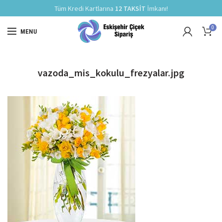
Tüm Kredi Kartlarına
12 TAKSİT
İmkanı!
0
MENU
vazoda_mis_kokulu_frezyalar.jpg